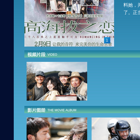
料她，
了。正
1