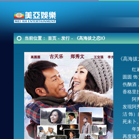
当前位置：
首页
-
发行
-
《高海拔之恋II》
《高海拔之
红遍大
圆圆 饰
伤酗酒
香格里
阿秀是小
发现阿
洁 饰
死未卜
年复一
再度落