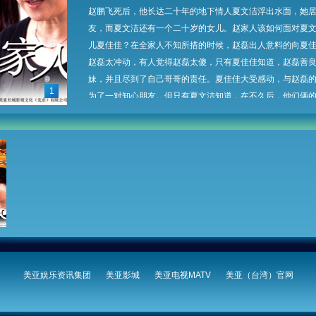
赵鹏飞死后，他长达二十年的地下情人夏文洁浮出水面，她
友，而夏文洁还有一个二十岁的女儿。赵家人该如何面对夏
儿夏佳佳？在全家人不知所措的时候，赵磊出人意料的向夏
赵磊太冲动，有人觉得赵磊太傻，只有夏佳佳知道，赵磊善
妹，并且尽到了自己哥哥的责任。夏佳佳大受感动，与赵磊
1
为了一对知心朋友。但只有夏文洁知道，在不久后，他们俩
验。
除了突然出现的夏文洁母女，赵家人要面对的还有自己内部
势的丈夫刘元森，就在夫妻感情即将分崩离析时，他们的女
为事业已经忙的焦头烂额的赵红一直在发愁，她该如何同时
庭。
赵涛虽然想要多分担一些家族企业的事情，但无奈强势的姐
守父亲的事业恐怕有志难伸，于是投资经营了一家4S店，而
夏文洁。怎料4S店开业之际，赵涛的妻子田丽突然早产，虽
弟却因为早产，导致肾脏衰竭而夭折。遭受丧子之痛的田丽
了娘家。孤独的赵涛只能在寂寞与痛苦中去努力开拓自己的
美亚娱乐资讯集团
美亚影城
美亚电视MATV
美亚（台湾）官网
看着哥哥姐姐忙忙碌碌，尚未成家的赵青作为女律师，她的
却一直令全家人都替她揪心。经历了同为律师的前男友朱波