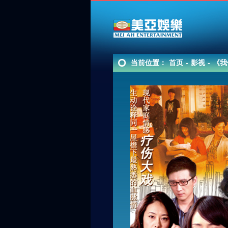
当前位置：
首页
-
影视
-
《我